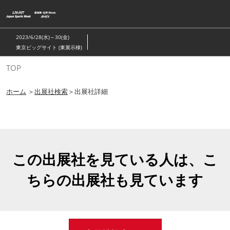
ス
キ
ッ
2023/6/28(水)～30(金)
プ
東京ビッグサイト (東展示棟)
し
TOP
て
進
ホーム
＞
出展社検索
＞出展社詳細
む
この出展社を見ている人は、こ
ちらの出展社も見ています