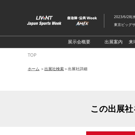
ス
キ
2023/6/28(
ッ
東京ビッグサ
プ
し
て
展示会概要
出展案内
来
進
ライブ・エンターテイメン
TOP
む
トEXPO
ホーム
＞
出展社検索
＞出展社詳細
イベント総合 EXPO
クリエイターEXPO X（クロ
ス）
この出展社