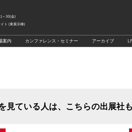
水)～30(金)
イト (東展示棟)
場案内
カンファレンス・セミナー
アーカイブ
LI
交通アクセス
ライブ・エンターテイメン
会場の様子
ト カンファレンス
ご来場に関するご質問
来場者数
イベントアカデミー
展示会・セミナー参加ポリ
シー
アドバイザリーコミッティ
委員
を見ている人は、こちらの出展社