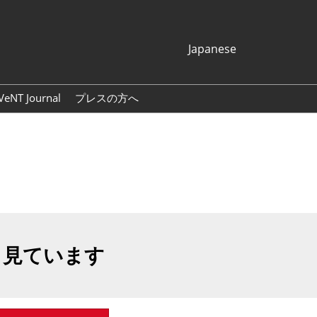
Japanese
Japanese
English
VeNT Journal
プレスの方へ
Korean (Naver
プレスリリース
Blog)
展示会ロゴ・バナー
も見ています