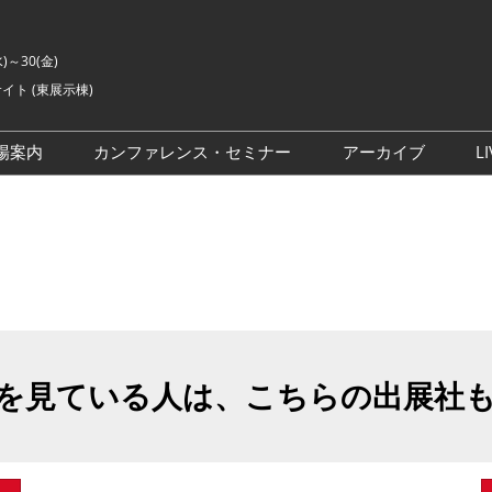
水)～30(金)
イト (東展示棟)
場案内
カンファレンス・セミナー
アーカイブ
LI
交通アクセス
ライブ・エンターテイメン
会場の様子
ト カンファレンス
ご来場に関するご質問
来場者数
イベントアカデミー
展示会・セミナー参加ポリ
シー
アドバイザリーコミッティ
委員
を見ている人は、こちらの出展社