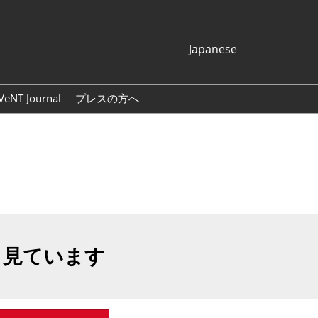
Japanese
Japanese
English
VeNT Journal
プレスの方へ
Korean (Naver
プレスリリース
Blog)
展示会ロゴ・バナー
も見ています