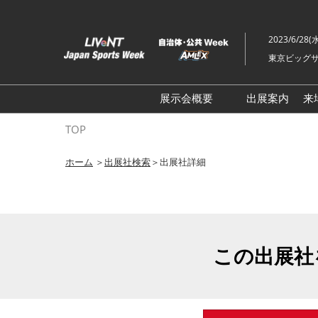
ス
キ
2023/6/28(
ッ
東京ビッグサ
プ
し
て
展示会概要
出展案内
来
進
ライブ・エンターテイメン
TOP
む
トEXPO
ホーム
＞
出展社検索
＞出展社詳細
イベント総合 EXPO
クリエイターEXPO X（クロ
ス）
この出展社