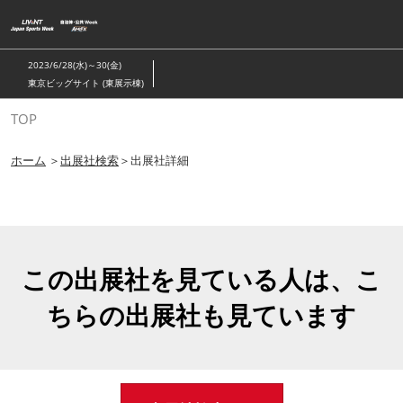
ス
キ
ッ
2023/6/28(水)～30(金)
プ
東京ビッグサイト (東展示棟)
し
TOP
て
進
ホーム
＞
出展社検索
＞出展社詳細
む
この出展社を見ている人は、こ
ちらの出展社も見ています