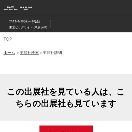
ス
キ
ッ
2023/6/28(水)～30(金)
プ
東京ビッグサイト (東展示棟)
し
TOP
て
進
ホーム
＞
出展社検索
＞出展社詳細
む
この出展社を見ている人は、こ
ちらの出展社も見ています