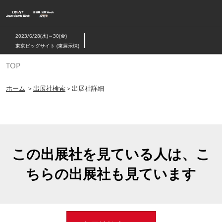
ス
キ
ッ
2023/6/28(水)～30(金)
プ
東京ビッグサイト (東展示棟)
し
TOP
て
進
ホーム
＞
出展社検索
＞出展社詳細
む
この出展社を見ている人は、こ
ちらの出展社も見ています