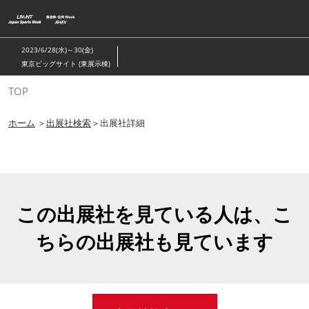
ス
キ
ッ
2023/6/28(水)～30(金)
プ
東京ビッグサイト (東展示棟)
し
TOP
て
進
ホーム
＞
出展社検索
＞出展社詳細
む
この出展社を見ている人は、こ
ちらの出展社も見ています