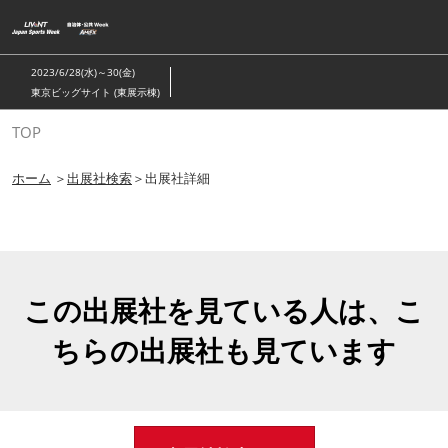
ス
キ
ッ
2023/6/28(水)～30(金)
プ
東京ビッグサイト (東展示棟)
し
TOP
て
進
ホーム
＞
出展社検索
＞出展社詳細
む
この出展社を見ている人は、こ
ちらの出展社も見ています