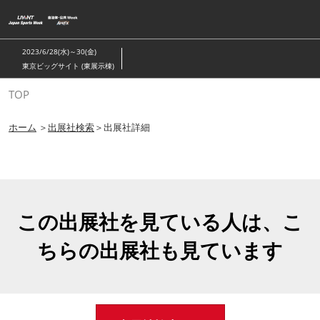
ス
キ
ッ
2023/6/28(水)～30(金)
プ
東京ビッグサイト (東展示棟)
し
TOP
て
進
ホーム
＞
出展社検索
＞出展社詳細
む
この出展社を見ている人は、こ
ちらの出展社も見ています