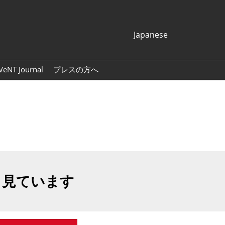
Japanese
Japanese
English
VeNT Journal
プレスの方へ
Korean (Naver
プレスリリース
Blog)
展示会ロゴ・バナー
も見ています