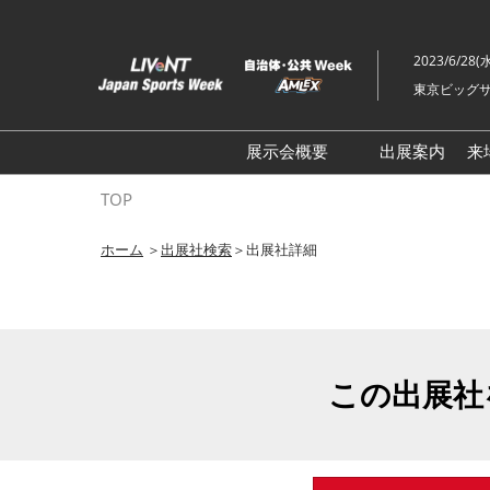
ス
キ
2023/6/28(
ッ
東京ビッグサ
プ
し
て
展示会概要
出展案内
来
進
ライブ・エンターテイメン
TOP
む
トEXPO
ホーム
＞
出展社検索
＞出展社詳細
イベント総合 EXPO
クリエイターEXPO X（クロ
ス）
この出展社