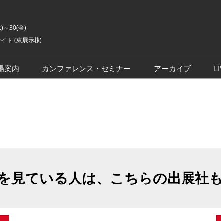
水)～30(金)
イト (東展示棟)
場案内
カンファレンス・セミナー
アーカイブ
LI
交通アクセス
ライブ・エンターテイメン
会場の様子
ト カンファレンス
ご来場に関するご質問
来場者数
イベントアカデミー
展示会・セミナー参加ポリ
シー
アドバイザリーコミッティ
委員
を見ている人は、こちらの出展社