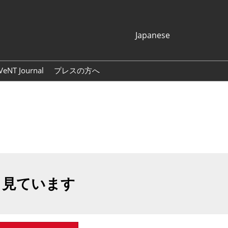
Japanese
Japanese
English
VeNT Journal
プレスの方へ
Korean (Naver
プレスリリース
Blog)
展示会ロゴ・バナー
も見ています