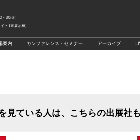
水)～30(金)
イト (東展示棟)
場案内
カンファレンス・セミナー
アーカイブ
LI
交通アクセス
ライブ・エンターテイメン
会場の様子
ト カンファレンス
ご来場に関するご質問
来場者数
イベントアカデミー
展示会・セミナー参加ポリ
シー
アドバイザリーコミッティ
委員
を見ている人は、こちらの出展社