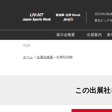
ス
キ
2023/6/28(
ッ
東京ビッグサ
プ
し
て
展示会概要
出展案内
来
進
ライブ・エンターテイメン
TOP
む
トEXPO
ホーム
＞
出展社検索
＞出展社詳細
イベント総合 EXPO
クリエイターEXPO X（クロ
ス）
この出展社