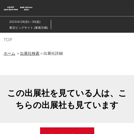
ス
キ
ッ
2023/6/28(水)～30(金)
プ
東京ビッグサイト (東展示棟)
し
TOP
て
進
ホーム
＞
出展社検索
＞出展社詳細
む
この出展社を見ている人は、こ
ちらの出展社も見ています