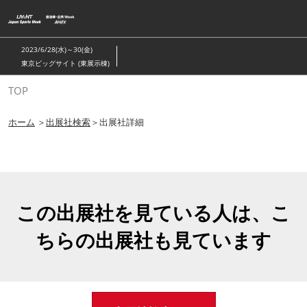
ス
キ
ッ
2023/6/28(水)～30(金)
プ
東京ビッグサイト (東展示棟)
し
TOP
て
進
ホーム
＞
出展社検索
＞出展社詳細
む
この出展社を見ている人は、こ
ちらの出展社も見ています