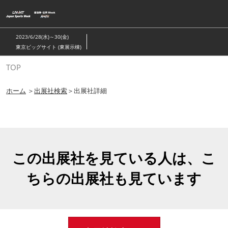
ス
キ
ッ
2023/6/28(水)～30(金)
プ
東京ビッグサイト (東展示棟)
し
TOP
て
進
ホーム
＞
出展社検索
＞出展社詳細
む
この出展社を見ている人は、こ
ちらの出展社も見ています