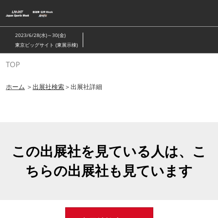
ス
キ
ッ
2023/6/28(水)～30(金)
プ
東京ビッグサイト (東展示棟)
し
TOP
て
進
ホーム
＞
出展社検索
＞出展社詳細
む
この出展社を見ている人は、こ
ちらの出展社も見ています