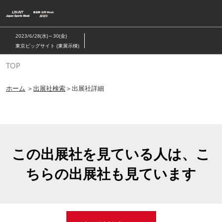
ス
キ
ッ
2023/6/28(水)～30(金)
プ
東京ビッグサイト (東展示棟)
し
TOP
て
進
ホーム
＞
出展社検索
＞出展社詳細
む
この出展社を見ている人は、こ
ちらの出展社も見ています