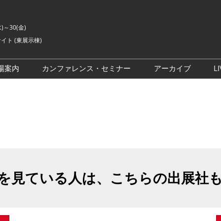
水)～30(金)
イト (東展示棟)
場案内
カンファレンス・セミナー
アーカイブ
LI
交通アクセス
ライブ・エンターテイメン
会場の様子
ト カンファレンス
ご来場に関するご質問
来場者数
イベントアカデミー
展示会・セミナー参加ポリ
シー
アドバイザリーコミッティ
委員
を見ている人は、こちらの出展社