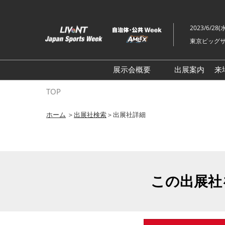
ス
キ
2023/6/28(
ッ
東京ビッグサ
プ
し
て
展示会概要
出展案内
来
進
ライブ・エンターテイメン
TOP
む
トEXPO
ホーム
＞
出展社検索
＞出展社詳細
イベント総合 EXPO
クリエイターEXPO X（クロ
ス）
この出展社