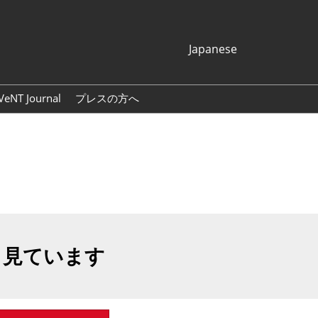
Japanese
Japanese
English
VeNT Journal
プレスの方へ
Korean (Naver
プレスリリース
Blog)
展示会ロゴ・バナー
も見ています