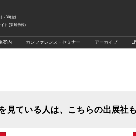
水)～30(金)
イト (東展示棟)
場案内
カンファレンス・セミナー
アーカイブ
LI
交通アクセス
ライブ・エンターテイメン
会場の様子
ト カンファレンス
ご来場に関するご質問
来場者数
イベントアカデミー
展示会・セミナー参加ポリ
シー
アドバイザリーコミッティ
委員
を見ている人は、こちらの出展社