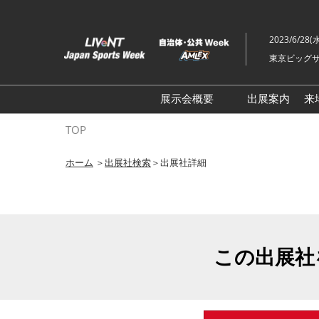
ス
キ
2023/6/28(
ッ
東京ビッグサ
プ
し
て
展示会概要
出展案内
来
進
ライブ・エンターテイメン
TOP
む
トEXPO
ホーム
＞
出展社検索
＞出展社詳細
イベント総合 EXPO
クリエイターEXPO X（クロ
ス）
この出展社