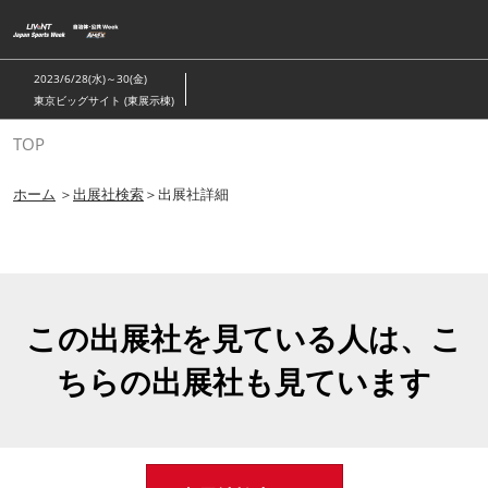
ス
キ
ッ
2023/6/28(水)～30(金)
プ
東京ビッグサイト (東展示棟)
し
TOP
て
進
ホーム
＞
出展社検索
＞出展社詳細
む
この出展社を見ている人は、こ
ちらの出展社も見ています