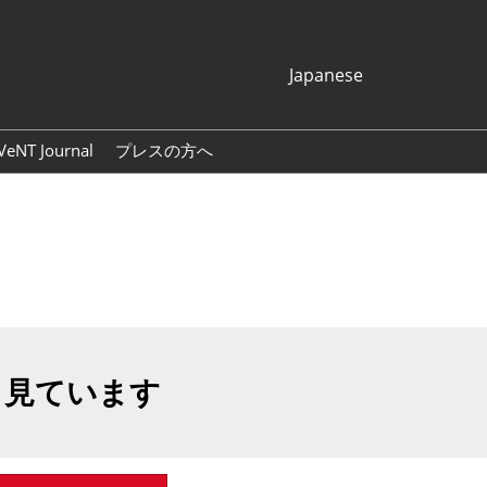
Japanese
Japanese
English
VeNT Journal
プレスの方へ
Korean (Naver
プレスリリース
Blog)
展示会ロゴ・バナー
も見ています