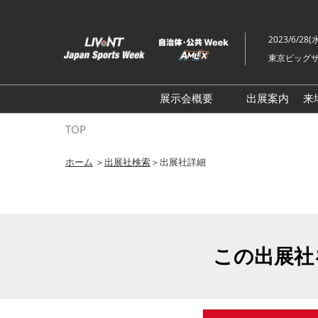
ス
キ
2023/6/28(
ッ
東京ビッグサ
プ
し
て
展示会概要
出展案内
来
進
ライブ・エンターテイメン
TOP
む
トEXPO
ホーム
＞
出展社検索
＞出展社詳細
イベント総合 EXPO
クリエイターEXPO X（クロ
ス）
この出展社