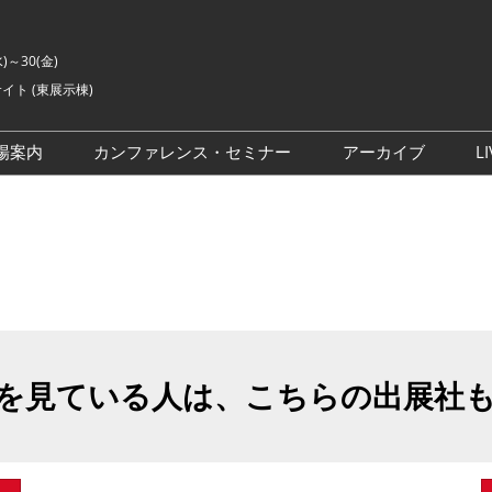
水)～30(金)
イト (東展示棟)
場案内
カンファレンス・セミナー
アーカイブ
LI
交通アクセス
ライブ・エンターテイメン
会場の様子
ト カンファレンス
ご来場に関するご質問
来場者数
イベントアカデミー
展示会・セミナー参加ポリ
シー
アドバイザリーコミッティ
委員
を見ている人は、こちらの出展社