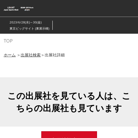
ス
キ
ッ
2023/6/28(水)～30(金)
プ
東京ビッグサイト (東展示棟)
し
TOP
て
進
ホーム
＞
出展社検索
＞出展社詳細
む
この出展社を見ている人は、こ
ちらの出展社も見ています