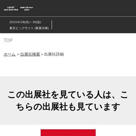
ス
キ
ッ
2023/6/28(水)～30(金)
プ
東京ビッグサイト (東展示棟)
し
TOP
て
進
ホーム
＞
出展社検索
＞出展社詳細
む
この出展社を見ている人は、こ
ちらの出展社も見ています