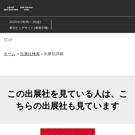
ス
キ
ッ
2023/6/28(水)～30(金)
プ
東京ビッグサイト (東展示棟)
し
TOP
て
進
ホーム
＞
出展社検索
＞出展社詳細
む
この出展社を見ている人は、こ
ちらの出展社も見ています