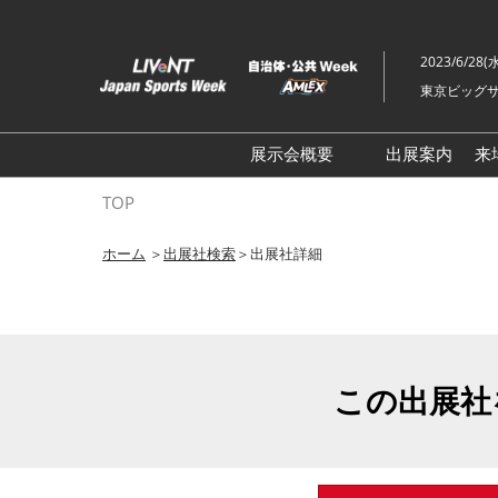
ス
キ
2023/6/28(
ッ
東京ビッグサ
プ
し
て
展示会概要
出展案内
来
進
ライブ・エンターテイメン
TOP
む
トEXPO
ホーム
＞
出展社検索
＞出展社詳細
イベント総合 EXPO
クリエイターEXPO X（クロ
ス）
この出展社