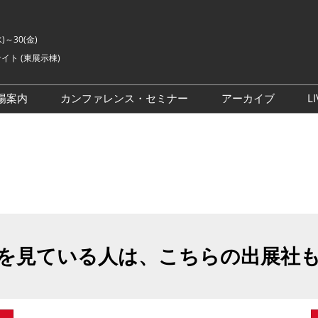
水)～30(金)
イト (東展示棟)
場案内
カンファレンス・セミナー
アーカイブ
LI
交通アクセス
ライブ・エンターテイメン
会場の様子
ト カンファレンス
ご来場に関するご質問
来場者数
イベントアカデミー
展示会・セミナー参加ポリ
シー
アドバイザリーコミッティ
委員
を見ている人は、こちらの出展社