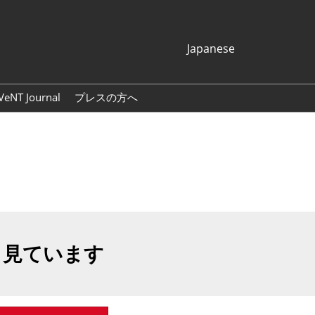
Japanese
Japanese
English
VeNT Journal
プレスの方へ
Korean (Naver
プレスリリース
Blog)
展示会ロゴ・バナー
も見ています