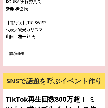
KOUBA 実行委員長
齋藤 和也
氏
【進行役】JTIC.SWISS
代表／観光カリスマ
山田 桂一郎
氏
講演概要
SNSで話題を呼ぶイベント作り
TikTok再生回数800万超！ ミ