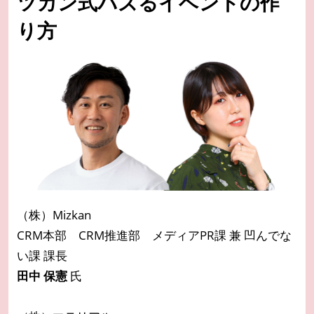
ツカン式バズるイベントの作
り方
（株）Mizkan
CRM本部 CRM推進部 メディアPR課 兼 凹んでな
い課 課長
田中 保憲
氏