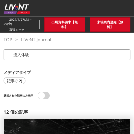
ス
キ
ッ
2027/1/27(水)～
出展資料請求【無
来場案内登録【無
29(金)
プ
料】
料】
幕張メッセ
し
TOP
LIVeNT Journal
て
進
む
メディアタイプ
記事 (12)
選択された記事のみ表示
12
個の記事