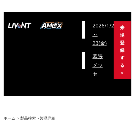
会
2026/1/21(水)
来
期
～
場
23(金)
登
録
会
幕張
す
場
メッ
る
＞
セ
ホーム
＞
製品検索
＞製品詳細