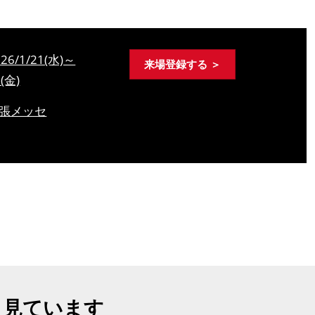
026/1/21(水)～
来場登録する ＞
3(金)
張メッセ
も見ています