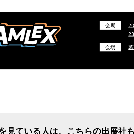
会期
2
2
会場
幕
を見ている人は、こちらの出展社