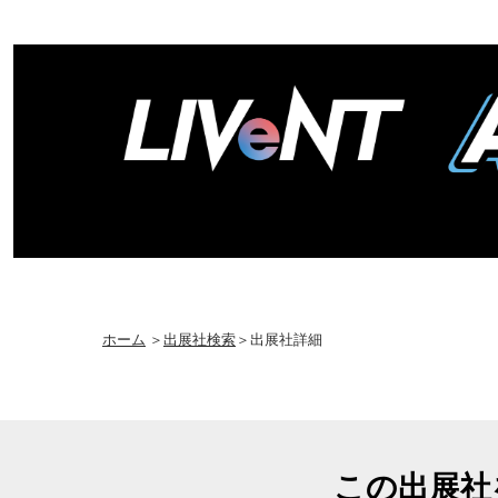
ホーム
＞
出展社検索
＞出展社詳細
この出展社