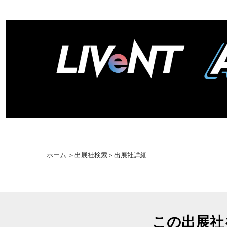
ホーム
＞
出展社検索
＞出展社詳細
この出展社