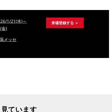
026/1/21(水)～
来場登録する ＞
3(金)
張メッセ
も見ています