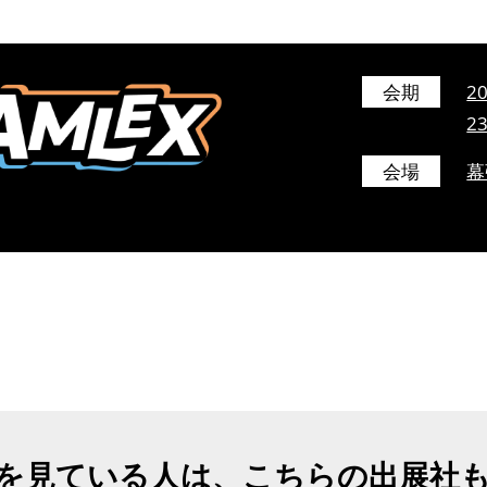
会期
2
2
会場
幕
を見ている人は、こちらの出展社