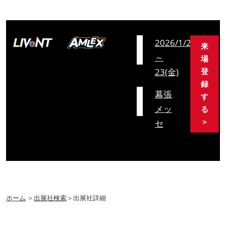
会
2026/1/21(水)
来
期
～
場
23(金)
登
録
会
幕張
す
場
メッ
る
＞
セ
ホーム
＞
出展社検索
＞出展社詳細