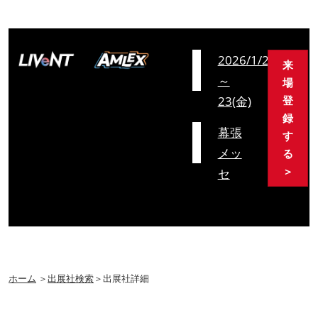
会
2026/1/21(水)
来
期
～
場
23(金)
登
録
会
幕張
す
場
メッ
る
＞
セ
ホーム
＞
出展社検索
＞出展社詳細