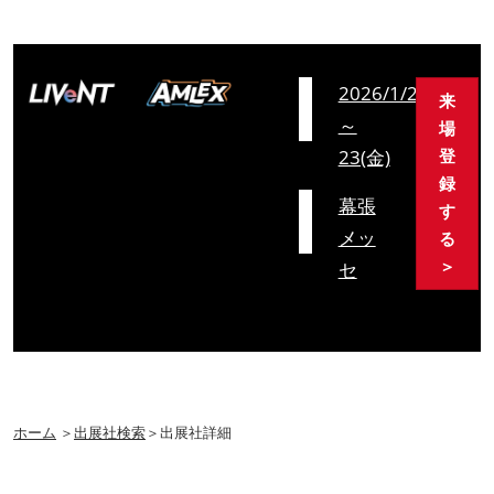
会
2026/1/21(水)
来
期
～
場
23(金)
登
録
会
幕張
す
場
メッ
る
＞
セ
ホーム
＞
出展社検索
＞出展社詳細