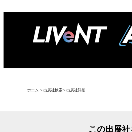
ホーム
＞
出展社検索
＞出展社詳細
この出展社