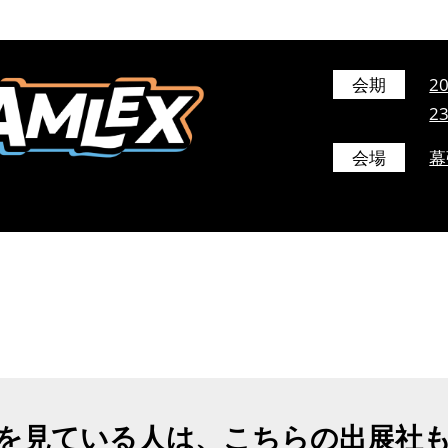
会期
2
2
会場
幕
を見ている人は、こちらの出展社