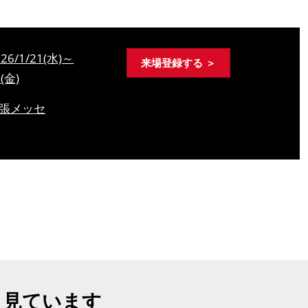
026/1/21(水)～
来場登録する ＞
3(金)
張メッセ
も見ています