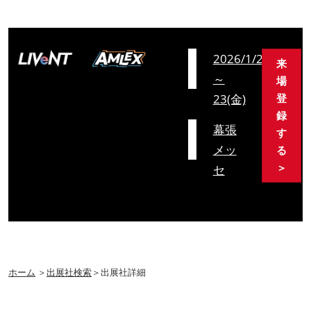
会
2026/1/21(水)
来
期
～
場
23(金)
登
録
会
幕張
す
場
メッ
る
＞
セ
ホーム
＞
出展社検索
＞出展社詳細