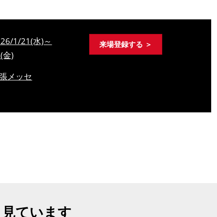
026/1/21(水)～
来場登録する ＞
3(金)
張メッセ
も見ています