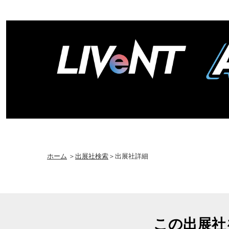
ホーム
＞
出展社検索
＞出展社詳細
この出展社