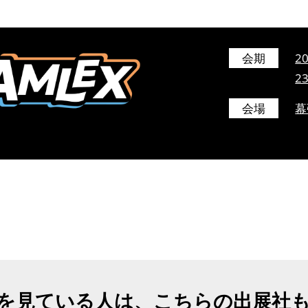
会期
2
2
会場
幕
を見ている人は、こちらの出展社