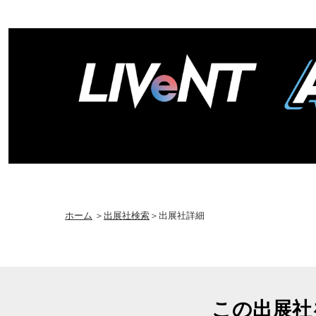
ホーム
＞
出展社検索
＞出展社詳細
この出展社