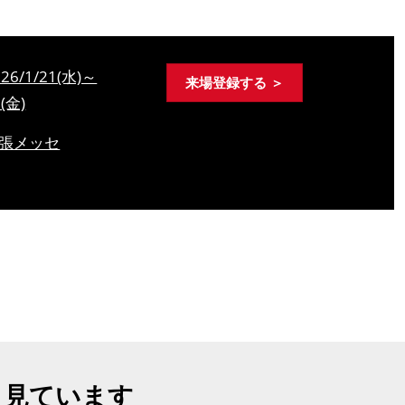
026/1/21(水)～
来場登録する ＞
3(金)
張メッセ
も見ています