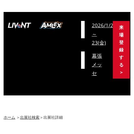
会
2026/1/21(水)
来
期
～
場
23(金)
登
録
会
幕張
す
場
メッ
る
＞
セ
ホーム
＞
出展社検索
＞出展社詳細