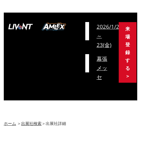
会
2026/1/21(水)
来
期
～
場
23(金)
登
録
会
幕張
す
場
メッ
る
＞
セ
ホーム
＞
出展社検索
＞出展社詳細