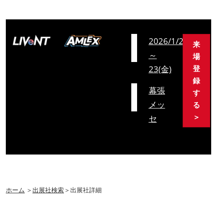
会
2026/1/21(水)
来
期
～
場
23(金)
登
録
会
幕張
す
場
メッ
る
＞
セ
ホーム
＞
出展社検索
＞出展社詳細