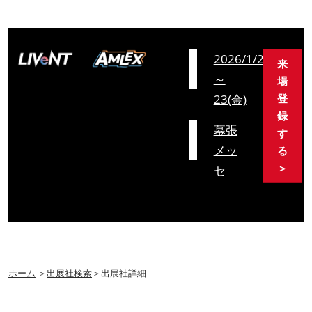
会
2026/1/21(水)
来
期
～
場
23(金)
登
録
会
幕張
す
場
メッ
る
＞
セ
ホーム
＞
出展社検索
＞出展社詳細