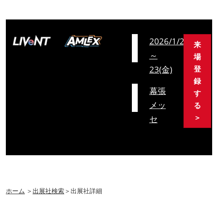
会
2026/1/21(水)
来
期
～
場
23(金)
登
録
会
幕張
す
場
メッ
る
＞
セ
ホーム
＞
出展社検索
＞出展社詳細