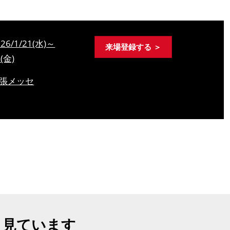
026/1/21(水)～
来場登録する ＞
3(金)
張メッセ
も見ています