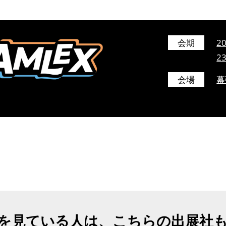
会期
2
2
会場
幕
を見ている人は、こちらの出展社