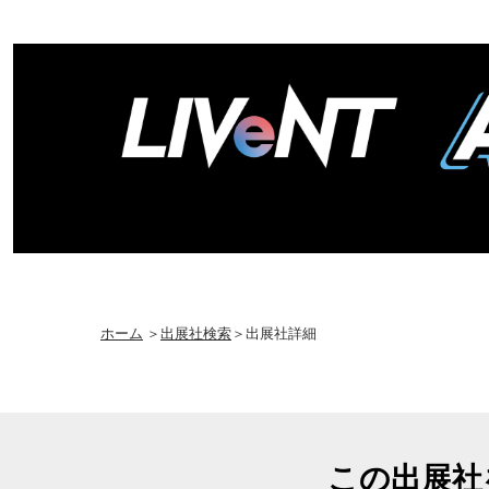
ホーム
＞
出展社検索
＞出展社詳細
この出展社