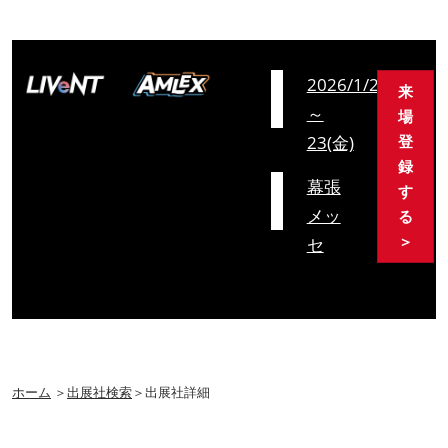
会
2026/1/21(水)
来
期
～
場
23(金)
登
録
会
幕張
す
場
メッ
る
＞
セ
ホーム
＞
出展社検索
＞出展社詳細