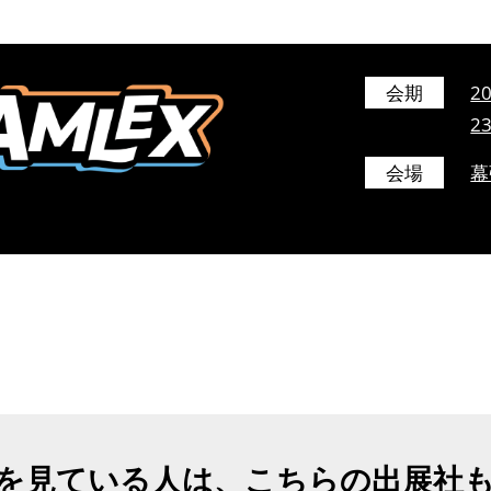
会期
2
2
会場
幕
を見ている人は、こちらの出展社