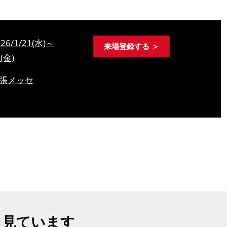
026/1/21(水)～
来場登録する ＞
3(金)
張メッセ
も見ています