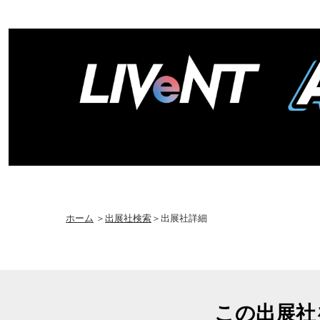
ホーム
＞
出展社検索
＞出展社詳細
この出展社