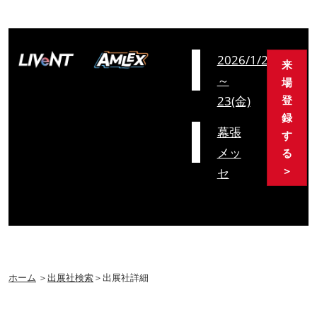
会
2026/1/21(水)
来
期
～
場
23(金)
登
録
会
幕張
す
場
メッ
る
＞
セ
ホーム
＞
出展社検索
＞出展社詳細