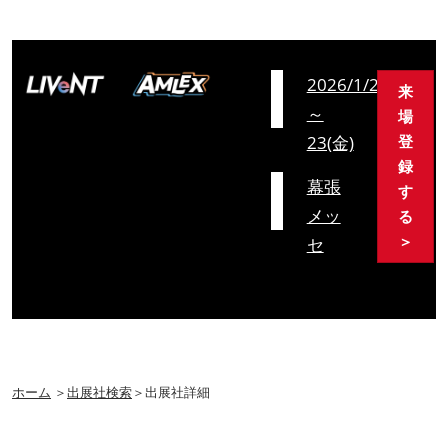
会
2026/1/21(水)
来
期
～
場
23(金)
登
録
会
幕張
す
場
メッ
る
＞
セ
ホーム
＞
出展社検索
＞出展社詳細