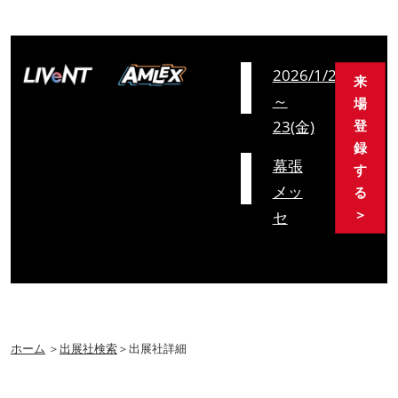
会
2026/1/21(水)
来
期
～
場
23(金)
登
録
会
幕張
す
場
メッ
る
＞
セ
ホーム
＞
出展社検索
＞出展社詳細