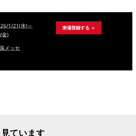
026/1/21(水)～
来場登録する ＞
3(金)
張メッセ
も見ています