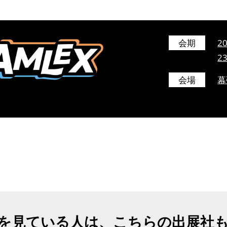
会期
2
2
会場
幕
を見ている人は、こちらの出展社