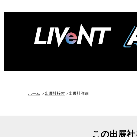
ホーム
＞
出展社検索
＞出展社詳細
この出展社