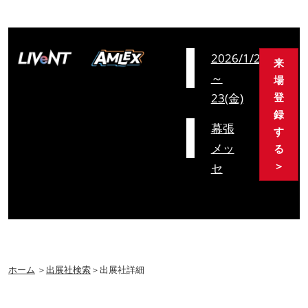
会
2026/1/21(水)
来
期
～
場
23(金)
登
録
会
幕張
す
場
メッ
る
＞
セ
ホーム
＞
出展社検索
＞出展社詳細