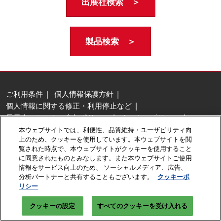
出展社検索 ＞
製品検索 ＞
ご利用条件
個人情報保護方針
個人情報に関する修正・利用停止など
展示会・セミナー参加ポリシー
クッキーポリシー
クッキーの設定
本ウェブサイトでは、利便性、品質維持・ユーザビリティ向
上のため、クッキーを使用しています。本ウェブサイトを閲
Copyright © RX Japan GK
覧された時点で、本ウェブサイトがクッキーを使用すること
に同意されたものとみなします。また本ウェブサイトご使用
情報をサービス向上のため、 ソーシャルメディア、広告、
分析パートナーと共有することもございます。
クッキーポ
リシー
クッキーの設定
すべてのクッキーを受け入れる